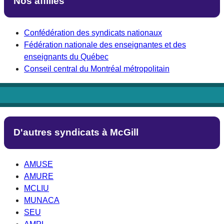
Nos affiliés
Confédération des syndicats nationaux
Fédération nationale des enseignantes et des
enseignants du Québec
Conseil central du Montréal métropolitain
D'autres syndicats à McGill
AMUSE
AMURE
MCLIU
MUNACA
SEU